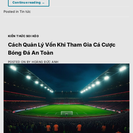
Continue reading
→
Posted in
Tin tức
KIẾN THỨC SOI KÈO
Cách Quản Lý Vốn Khi Tham Gia Cá Cược
Bóng Đá An Toàn
POSTED ON
BY
HOÀNG ĐỨC ANH