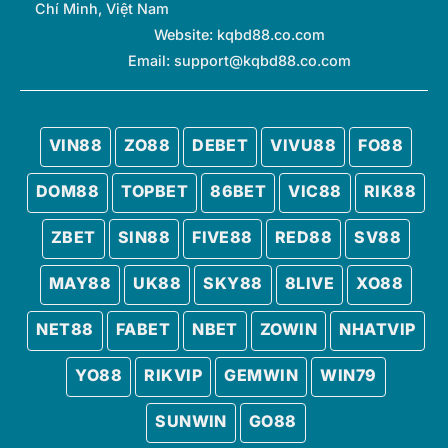
Chí Minh, Việt Nam
Website: kqbd88.co.com
Email:
support@kqbd88.co.com
VIN88
ZO88
DEBET
VIVU88
FO88
DOM88
TOPBET
86BET
VIC88
RIK88
ZBET
SIN88
FIVE88
RED88
SV88
MAY88
UK88
SKY88
8LIVE
XO88
NET88
FABET
NBET
ZOWIN
NHATVIP
YO88
RIKVIP
GEMWIN
WIN79
SUNWIN
GO88