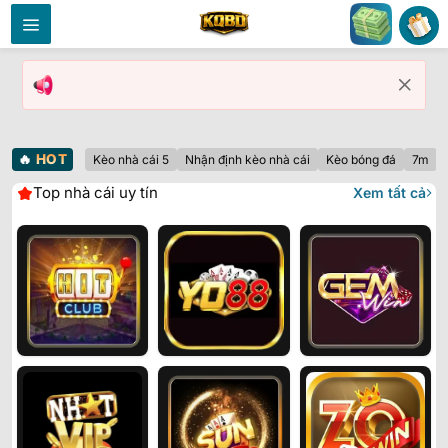
Skip
to
content
🔥
HOT
Kèo nhà cái 5
Nhận định kèo nhà cái
Kèo bóng đá
7m
Top nhà cái uy tín
Xem tất cả