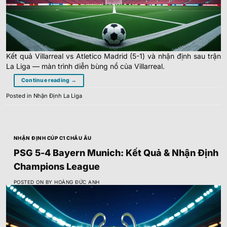
Kết quả Villarreal vs Atletico Madrid (5-1) và nhận định sau trận
La Liga — màn trình diễn bùng nổ của Villarreal.
Continue reading
→
Posted in
Nhận Định La Liga
NHẬN ĐỊNH CÚP C1 CHÂU ÂU
PSG 5-4 Bayern Munich: Kết Quả & Nhận Định
Champions League
POSTED ON
BY
HOÀNG ĐỨC ANH