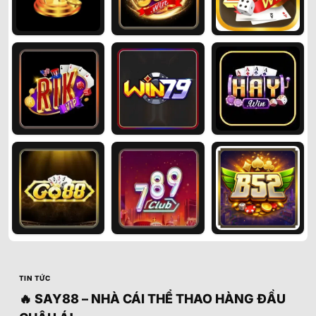
TIN TỨC
🔥 SAY88 – NHÀ CÁI THỂ THAO HÀNG ĐẦU